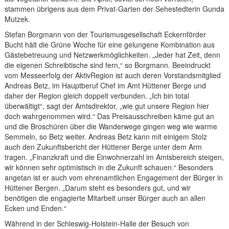
stammen übrigens aus dem Privat-Garten der Sehestedterin Gunda
Mutzek.
Stefan Borgmann von der Tourismusgesellschaft Eckernförder
Bucht hält die Grüne Woche für eine gelungene Kombination aus
Gästebetreuung und Netzwerkmöglichkeiten. „Jeder hat Zeit, denn
die eigenen Schreibtische sind fern,“ so Borgmann. Beeindruckt
vom Messeerfolg der AktivRegion ist auch deren Vorstandsmitglied
Andreas Betz, im Hauptberuf Chef im Amt Hüttener Berge und
daher der Region gleich doppelt verbunden. „Ich bin total
überwältigt“, sagt der Amtsdirektor, „wie gut unsere Region hier
doch wahrgenommen wird.“ Das Preisausschreiben käme gut an
und die Broschüren über die Wanderwege gingen weg wie warme
Semmeln, so Betz weiter. Andreas Betz kann mit einigem Stolz
auch den Zukunftsbericht der Hüttener Berge unter dem Arm
tragen. „Finanzkraft und die Einwohnerzahl im Amtsbereich steigen,
wir können sehr optimistisch in die Zukunft schauen.“ Besonders
angetan ist er auch vom ehrenamtlichen Engagement der Bürger in
Hüttener Bergen. „Darum steht es besonders gut, und wir
benötigen die engagierte Mitarbeit unser Bürger auch an allen
Ecken und Enden.“
Während in der Schleswig-Holstein-Halle der Besuch von