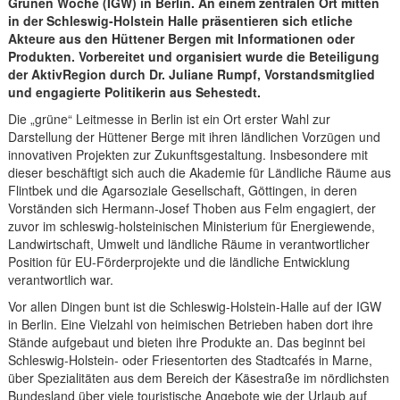
Grünen Woche (IGW) in Berlin. An einem zentralen Ort mitten
in der Schleswig-Holstein Halle präsentieren sich etliche
Akteure aus den Hüttener Bergen mit Informationen oder
Produkten. Vorbereitet und organisiert wurde die Beteiligung
der AktivRegion durch Dr. Juliane Rumpf, Vorstandsmitglied
und engagierte Politikerin aus Sehestedt.
Die „grüne“ Leitmesse in Berlin ist ein Ort erster Wahl zur
Darstellung der Hüttener Berge mit ihren ländlichen Vorzügen und
innovativen Projekten zur Zukunftsgestaltung. Insbesondere mit
dieser beschäftigt sich auch die Akademie für Ländliche Räume aus
Flintbek und die Agarsoziale Gesellschaft, Göttingen, in deren
Vorständen sich Hermann-Josef Thoben aus Felm engagiert, der
zuvor im schleswig-holsteinischen Ministerium für Energiewende,
Landwirtschaft, Umwelt und ländliche Räume in verantwortlicher
Position für EU-Förderprojekte und die ländliche Entwicklung
verantwortlich war.
Vor allen Dingen bunt ist die Schleswig-Holstein-Halle auf der IGW
in Berlin. Eine Vielzahl von heimischen Betrieben haben dort ihre
Stände aufgebaut und bieten ihre Produkte an. Das beginnt bei
Schleswig-Holstein- oder Friesentorten des Stadtcafés in Marne,
über Spezialitäten aus dem Bereich der Käsestraße im nördlichsten
Bundesland über viele touristische Angebote wie der Urlaub auf