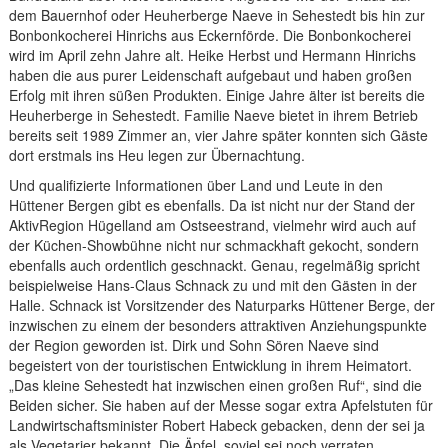
dem Bauernhof oder Heuherberge Naeve in Sehestedt bis hin zur
Bonbonkocherei Hinrichs aus Eckernförde. Die Bonbonkocherei
wird im April zehn Jahre alt. Heike Herbst und Hermann Hinrichs
haben die aus purer Leidenschaft aufgebaut und haben großen
Erfolg mit ihren süßen Produkten. Einige Jahre älter ist bereits die
Heuherberge in Sehestedt. Familie Naeve bietet in ihrem Betrieb
bereits seit 1989 Zimmer an, vier Jahre später konnten sich Gäste
dort erstmals ins Heu legen zur Übernachtung.
Und qualifizierte Informationen über Land und Leute in den
Hüttener Bergen gibt es ebenfalls. Da ist nicht nur der Stand der
AktivRegion Hügelland am Ostseestrand, vielmehr wird auch auf
der Küchen-Showbühne nicht nur schmackhaft gekocht, sondern
ebenfalls auch ordentlich geschnackt. Genau, regelmäßig spricht
beispielweise Hans-Claus Schnack zu und mit den Gästen in der
Halle. Schnack ist Vorsitzender des Naturparks Hüttener Berge, der
inzwischen zu einem der besonders attraktiven Anziehungspunkte
der Region geworden ist. Dirk und Sohn Sören Naeve sind
begeistert von der touristischen Entwicklung in ihrem Heimatort.
„Das kleine Sehestedt hat inzwischen einen großen Ruf“, sind die
Beiden sicher. Sie haben auf der Messe sogar extra Apfelstuten für
Landwirtschaftsminister Robert Habeck gebacken, denn der sei ja
als Vegetarier bekannt. Die Äpfel, soviel sei noch verraten,