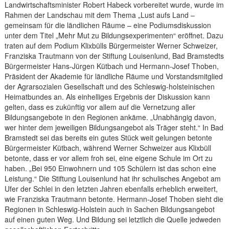
Landwirtschaftsminister Robert Habeck vorbereitet wurde, wurde im
Rahmen der Landschau mit dem Thema „Lust aufs Land –
gemeinsam für die ländlichen Räume – eine Podiumsdiskussion
unter dem Titel „Mehr Mut zu Bildungsexperimenten“ eröffnet. Dazu
traten auf dem Podium Klixbülls Bürgermeister Werner Schweizer,
Franziska Trautmann von der Stiftung Louisenlund, Bad Bramstedts
Bürgermeister Hans-Jürgen Kütbach und Hermann-Josef Thoben,
Präsident der Akademie für ländliche Räume und Vorstandsmitglied
der Agrarsozialen Gesellschaft und des Schleswig-holsteinischen
Heimatbundes an. Als einhelliges Ergebnis der Diskussion kann
gelten, dass es zukünftig vor allem auf die Vernetzung aller
Bildungsangebote in den Regionen ankäme. „Unabhängig davon,
wer hinter dem jeweiligen Bildungsangebot als Träger steht.“ In Bad
Bramstedt sei das bereits ein gutes Stück weit gelungen betonte
Bürgermeister Kütbach, während Werner Schweizer aus Klixbüll
betonte, dass er vor allem froh sei, eine eigene Schule im Ort zu
haben. „Bei 950 Einwohnern und 105 Schülern ist das schon eine
Leistung.“ Die Stiftung Louisenlund hat ihr schulisches Angebot am
Ufer der Schlei in den letzten Jahren ebenfalls erheblich erweitert,
wie Franziska Trautmann betonte. Hermann-Josef Thoben sieht die
Regionen in Schleswig-Holstein auch in Sachen Bildungsangebot
auf einen guten Weg. Und Bildung sei letztlich die Quelle jedweden