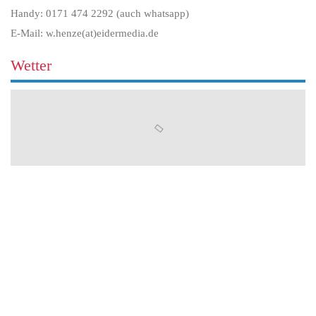
Handy: 0171 474 2292 (auch whatsapp)
E-Mail: w.henze(at)eidermedia.de
Wetter
Leben in Sehestedt
Chronik
Struktur
Dorfmuseum
Gut Sehestedt