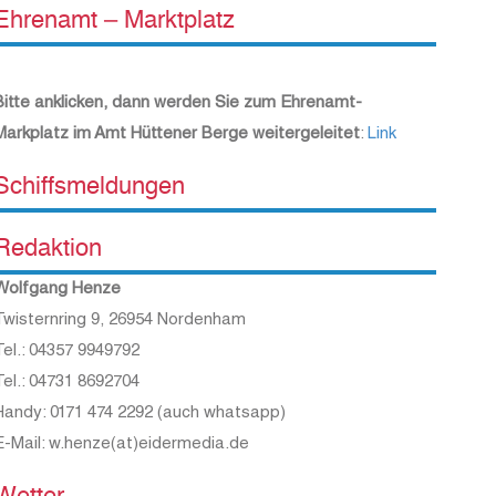
Ehrenamt – Marktplatz
Bitte anklicken, dann werden Sie zum Ehrenamt-
Markplatz im Amt Hüttener Berge weitergeleitet
:
Link
Schiffsmeldungen
Redaktion
Wolfgang Henze
Twisternring 9, 26954 Nordenham
Tel.: 04357 9949792
Tel.: 04731 8692704
Handy: 0171 474 2292 (auch whatsapp)
E-Mail: w.henze(at)eidermedia.de