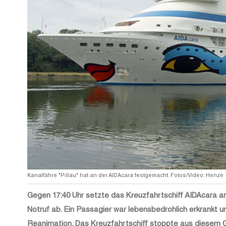
Kanalfähre "Pillau" hat an der AIDAcara festgemacht. Fotos/Video: Henze
Gegen 17:40 Uhr setzte das Kreuzfahrtschiff AIDAcara am
Notruf ab. Ein Passagier war lebensbedrohlich erkrankt 
Reanimation. Das Kreuzfahrtschiff stoppte aus diesem G