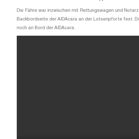
Die Fähre war inzwischen mit Rettungswagen und Notar
Backbordseite der AIDAcara an der Lotsenpforte fest. Di
noch an Bord der AIDAcara.