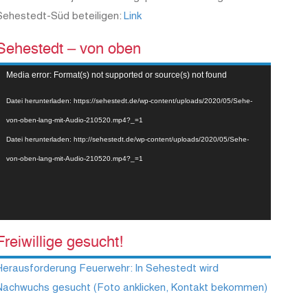
Sehestedt-Süd beteiligen:
Link
Sehestedt – von oben
Video-
Media error: Format(s) not supported or source(s) not found
Player
Datei herunterladen: https://sehestedt.de/wp-content/uploads/2020/05/Sehe-
von-oben-lang-mit-Audio-210520.mp4?_=1
Datei herunterladen: http://sehestedt.de/wp-content/uploads/2020/05/Sehe-
von-oben-lang-mit-Audio-210520.mp4?_=1
Freiwillige gesucht!
Herausforderung Feuerwehr: In Sehestedt wird
Nachwuchs gesucht (Foto anklicken, Kontakt bekommen)