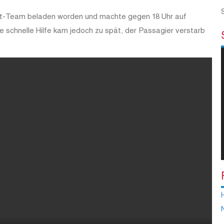
zt-Team beladen worden und machte gegen 18 Uhr auf
e schnelle Hilfe kam jedoch zu spät, der Passagier verstarb