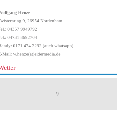
Wolfgang Henze
Twisternring 9, 26954 Nordenham
Tel.: 04357 9949792
Tel.: 04731 8692704
Handy: 0171 474 2292 (auch whatsapp)
E-Mail: w.henze(at)eidermedia.de
Wetter
Services