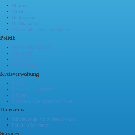
Chronik
Struktur
Dorfmuseum
Gut Sehestedt
Alte Schule – Mehrzweckhalle
Politik
Was erledige ich wo?
Satzungen
Ausschüsse
Gemeinderat
Kreisverwaltung
Kirche
Freiwillige Feuerwehr
Infopark
Sportverein Sehestedt von 1946
Tourismus
Sehestedt am Nord-Ostsee-Kanal
Ferien in Sehestedt
Services