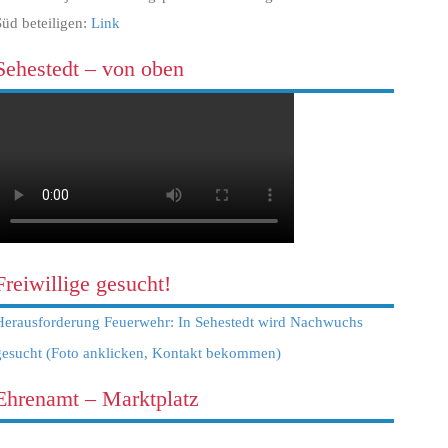
Süd beteiligen:
Link
Sehestedt – von oben
Freiwillige gesucht!
Herausforderung Feuerwehr: In Sehestedt wird Nachwuchs
gesucht (Foto anklicken, Kontakt bekommen)
Ehrenamt – Marktplatz