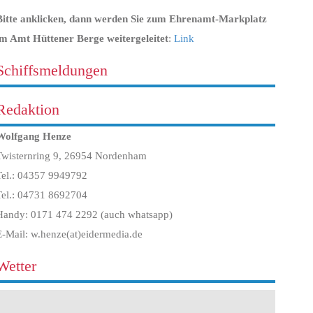
Bitte anklicken, dann werden Sie zum Ehrenamt-Markplatz
im Amt Hüttener Berge weitergeleitet
:
Link
Schiffsmeldungen
Redaktion
Wolfgang Henze
Twisternring 9, 26954 Nordenham
Tel.: 04357 9949792
Tel.: 04731 8692704
Handy: 0171 474 2292 (auch whatsapp)
E-Mail: w.henze(at)eidermedia.de
Wetter