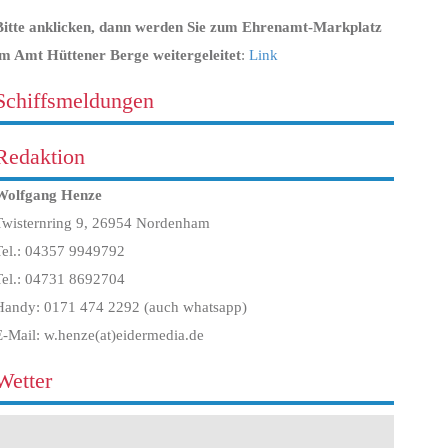
Bitte anklicken, dann werden Sie zum Ehrenamt-Markplatz
im Amt Hüttener Berge weitergeleitet
:
Link
Schiffsmeldungen
Redaktion
Wolfgang Henze
Twisternring 9, 26954 Nordenham
Tel.: 04357 9949792
Tel.: 04731 8692704
Handy: 0171 474 2292 (auch whatsapp)
E-Mail: w.henze(at)eidermedia.de
Wetter