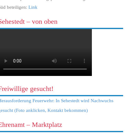
Süd beteiligen:
Link
Sehestedt – von oben
Freiwillige gesucht!
Herausforderung Feuerwehr: In Sehestedt wird Nachwuchs
gesucht (Foto anklicken, Kontakt bekommen)
Ehrenamt – Marktplatz