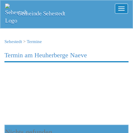
Toggl
Gemeinde Sehestedt
naviga
Sehestedt
>
Termine
Termin am
Heuherberge Naeve
Nichts gefunden