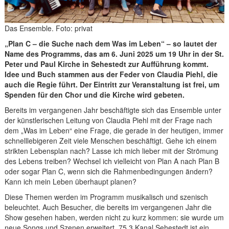
Das Ensemble. Foto: privat
„Plan C – die Suche nach dem Was im Leben“ – so lautet der
Name des Programms, das am 6. Juni 2025 um 19 Uhr in der St.
Peter und Paul Kirche in Sehestedt zur Aufführung kommt.
Idee und Buch stammen aus der Feder von Claudia Piehl, die
auch die Regie führt. Der Eintritt zur Veranstaltung ist frei, um
Spenden für den Chor und die Kirche wird gebeten.
Bereits im vergangenen Jahr beschäftigte sich das Ensemble unter
der künstlerischen Leitung von Claudia Piehl mit der Frage nach
dem „Was im Leben“ eine Frage, die gerade in der heutigen, immer
schnelllebigeren Zeit viele Menschen beschäftigt. Gehe ich einem
strikten Lebensplan nach? Lasse ich mich lieber mit der Strömung
des Lebens treiben? Wechsel ich vielleicht von Plan A nach Plan B
oder sogar Plan C, wenn sich die Rahmenbedingungen ändern?
Kann ich mein Leben überhaupt planen?
Diese Themen werden im Programm musikalisch und szenisch
beleuchtet. Auch Besucher, die bereits im vergangenen Jahr die
Show gesehen haben, werden nicht zu kurz kommen: sie wurde um
neue Songs und Szenen erweitert. 75,3 Kanal Sehestedt ist ein