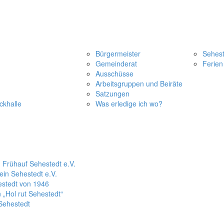
estedt
Politik
Tourismus
Bürgermeister
Sehest
Gemeinderat
Ferien
Ausschüsse
Arbeitsgruppen und Beiräte
Satzungen
ckhalle
Was erledige ich wo?
 Frühauf Sehestedt e.V.
ein Sehestedt e.V.
estedt von 1946
 „Hol rut Sehestedt“
Sehestedt