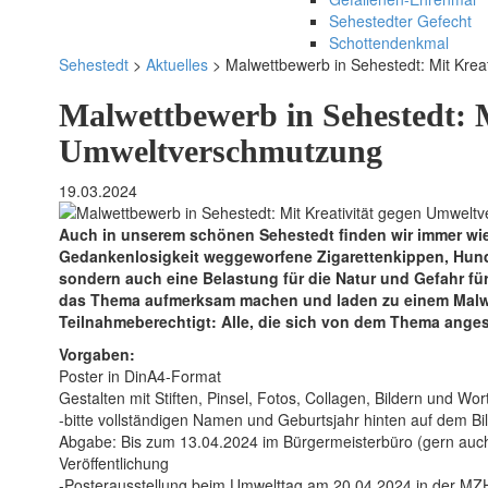
Sehestedter Gefecht
Schottendenkmal
Sehestedt
>
Aktuelles
>
Malwettbewerb in Sehestedt: Mit Kre
Malwettbewerb in Sehestedt: M
Umweltverschmutzung
19.03.2024
Auch in unserem schönen Sehestedt finden wir immer w
Gedankenlosigkeit weggeworfene Zigarettenkippen, Hunde
sondern auch eine Belastung für die Natur und Gefahr für 
das Thema aufmerksam machen und laden zu einem Malw
Teilnahmeberechtigt: Alle, die sich von dem Thema ange
Vorgaben:
Poster in DinA4-Format
Gestalten mit Stiften, Pinsel, Fotos, Collagen, Bildern und Wo
-bitte vollständigen Namen und Geburtsjahr hinten auf dem Bi
Abgabe: Bis zum 13.04.2024 im Bürgermeisterbüro (gern auch
Veröffentlichung
-Posterausstellung beim Umwelttag am 20.04.2024 in der MZH