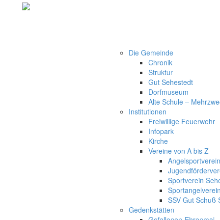
Gemeinde Seh
Startseite
Aktuelles
Leben in der Region
Die Gemeinde
Chronik
Struktur
Gut Sehestedt
Dorfmuseum
Alte Schule – Mehrzwe
Institutionen
Freiwillige Feuerwehr
Infopark
Kirche
Vereine von A bis Z
Angelsportverein
Jugendförderver
Sportverein Seh
Sportangelverein
SSV Gut Schuß 
Gedenkstätten
Gefallenen-Ehrenmal