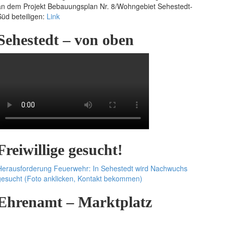
an dem Projekt Bebauungsplan Nr. 8/Wohngebiet Sehestedt-
Süd beteiligen:
Link
Sehestedt – von oben
Freiwillige gesucht!
Herausforderung Feuerwehr: In Sehestedt wird Nachwuchs
gesucht (Foto anklicken, Kontakt bekommen)
Ehrenamt – Marktplatz