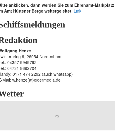
Bitte anklicken, dann werden Sie zum Ehrenamt-Markplatz
im Amt Hüttener Berge weitergeleitet
:
Link
Schiffsmeldungen
Redaktion
Wolfgang Henze
Twisternring 9, 26954 Nordenham
Tel.: 04357 9949792
Tel.: 04731 8692704
Handy: 0171 474 2292 (auch whatsapp)
E-Mail: w.henze(at)eidermedia.de
Wetter