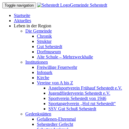
Gemeinde Sehestedt
Toggle navigation
Startseite
Aktuelles
Leben in der Region
Die Gemeinde
Chronik
Struktur
Gut Sehestedt
Dorfmuseum
Alte Schule – Mehrzweckhalle
Institutionen
Freiwillige Feuerwehr
Infopark
Kirche
Vereine von A bis Z
Angelsportverein Frühauf Sehestedt e.V.
Jugendförderverein Sehestedt e.V.
Sportverein Sehestedt von 1946
Sportangelverein „Hol rut Sehestedt“
SSV Gut Schuß Sehestedt
Gedenkstätten
Gefallenen-Ehrenmal
Sehestedter Gefecht