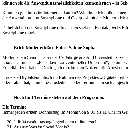
können sie die Anwendungsmöglichkeiten kennenlernen – in Sehe
Kann ich gefahrlos im Internet einkaufen? Wie finde ich online eine
die Anwendung von Smartphone und Co. quasi mit der Muttermilch auf
Dabei sichert das Smartphone oftmals den sozialen Kontakt, weiß Eri
Smartphone möglich.
Erich Moder erklärt. Fotos: Sabine Sopha
Moder ist ein Senior – aber der 69-Jährige aus Alt Duvenstedt ist sei
Digitalstammtisch. „Es ist kein konventioneller Unterricht“, betont 
Enkelkinder erhalten. Doch: „Ich möchte den Nutzern die Angst neh
Der erste Digitalstammtisch im Rahmen des Projektes „Digitale Teil
oder Tablet hat, kann eines ausleihen. Jeder Termin ist in sich abgesch
Noch fünf Termine stehen auf dem Programm.
Die Termine
Immer jeden dritten Donnerstag im Monat von 9.30 bis 11 Uhr im Gem
Juli: Verwaltungsangelegenheiten online regeln
August: Was ist Social Media?