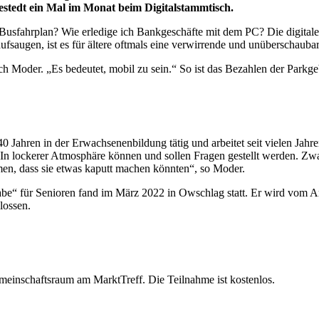
stedt ein Mal im Monat beim Digitalstammtisch.
n Busfahrplan? Wie erledige ich Bankgeschäfte mit dem PC? Die digita
saugen, ist es für ältere oftmals eine verwirrende und unüberschaubar
ch Moder. „Es bedeutet, mobil zu sein.“ So ist das Bezahlen der Park
t 40 Jahren in der Erwachsenenbildung tätig und arbeitet seit vielen Ja
er. In lockerer Atmosphäre können und sollen Fragen gestellt werden. 
men, dass sie etwas kaputt machen könnten“, so Moder.
habe“ für Senioren fand im März 2022 in Owschlag statt. Er wird vom 
lossen.
einschaftsraum am MarktTreff. Die Teilnahme ist kostenlos.