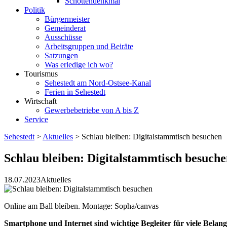
Schottendenkmal
Politik
Bürgermeister
Gemeinderat
Ausschüsse
Arbeitsgruppen und Beiräte
Satzungen
Was erledige ich wo?
Tourismus
Sehestedt am Nord-Ostsee-Kanal
Ferien in Sehestedt
Wirtschaft
Gewerbebetriebe von A bis Z
Service
Sehestedt
>
Aktuelles
>
Schlau bleiben: Digitalstammtisch besuchen
Schlau bleiben: Digitalstammtisch besuch
18.07.2023
Aktuelles
Online am Ball bleiben. Montage: Sopha/canvas
Smartphone und Internet sind wichtige Begleiter für viele Bel