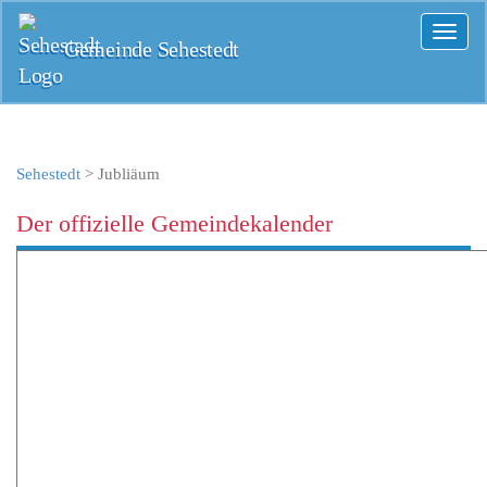
Toggl
Gemeinde Sehestedt
naviga
Sehestedt
>
Jubliäum
Der offizielle Gemeindekalender