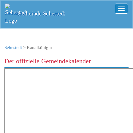
Toggl
Gemeinde Sehestedt
naviga
Sehestedt
>
Kanalkönigin
Der offizielle Gemeindekalender