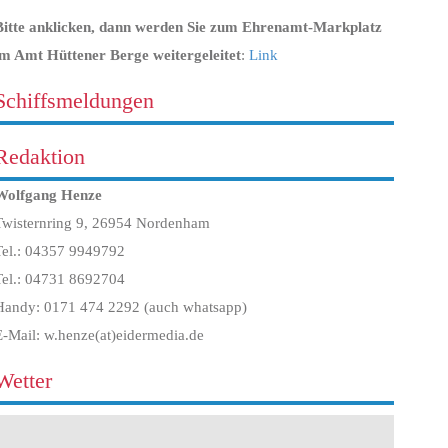
Bitte anklicken, dann werden Sie zum Ehrenamt-Markplatz
im Amt Hüttener Berge weitergeleitet
:
Link
Schiffsmeldungen
Redaktion
Wolfgang Henze
Twisternring 9, 26954 Nordenham
Tel.: 04357 9949792
Tel.: 04731 8692704
Handy: 0171 474 2292 (auch whatsapp)
E-Mail: w.henze(at)eidermedia.de
Wetter