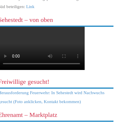
Süd beteiligen:
Link
Sehestedt – von oben
Freiwillige gesucht!
Herausforderung Feuerwehr: In Sehestedt wird Nachwuchs
gesucht (Foto anklicken, Kontakt bekommen)
Ehrenamt – Marktplatz